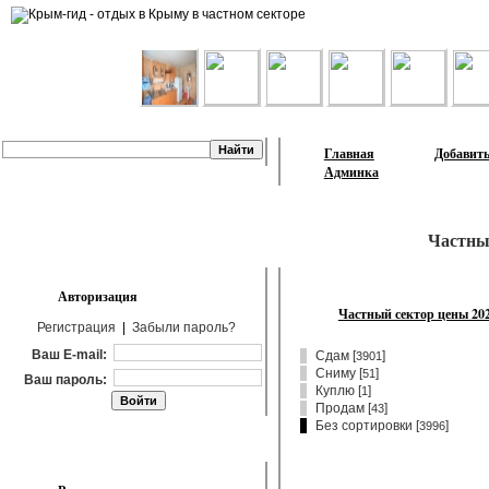
Лента объявлений
Главная
Добавить
Админка
Частны
Авторизация
Частный сектор цены 20
Регистрация
|
Забыли пароль?
Ваш E-mail:
Сдам
[
]
3901
Сниму
[
]
51
Ваш пароль:
Куплю
[
]
1
Продам
[
]
43
Без сортировки [
]
3996