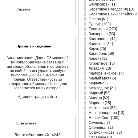
Бахчисарай
[
11
]
Реклама
Береговое (Феодосия)
[
18
]
Береговое Бахчисарайский 
Гаспра
[
61
]
Гурзуф
[
103
]
Евпатория
[
273
]
Заозерное
[
53
]
Кастрополь
[
44
]
Кацивели
[
34
]
Примите к сведению
Керчь
[
25
]
Коктебель
[
59
]
Администрация Доски Объявлений
Кореиз
[
12
]
ни коим образом не связана с
Курортное
[
13
]
авторами объявлений и оставляет
Ливадия
[
18
]
за собой право удалять любую
Малореченское
[
14
]
информацию без объяснения
Малый Маяк
[
5
]
причин. Ответственность за
Марьино
[
2
]
содержание объявлений всецело
возлагается на их авторов.
Межводное
[
21
]
Мирный
[
53
]
Администрация сайта
Мисхор
[
62
]
Морское
[
25
]
Николаевка
[
58
]
Новофедоровка
[
13
]
Новый Свет
[
100
]
Статистика
Окуневка
[
7
]
Оленевка
[
31
]
Орджоникидзе
[
38
]
Всего объявлений
- 4243
Отрадное
[
14
]