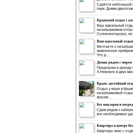
Сдаётся небольшой о
парк. Домик двухэтаж
Крымский отдых с ком
Ваш идеальный отдых
незабываемом отпуск
Солнечногорское, не .
Ваш идеальный отдых 
Мечтаете о незабыва
живописное прибрежн
Что д ...
Домик рядом с морем 
Предлагаю в аренду 
А.Невского в двух ми
Крым: достойный отды
Отдых у моря в Крым
незабываемый отдых 
красив ...
Без маклеров и посре
Сдам рядом с набере
все необходимые удоб
Квартира в центре бе
Квартира люкс с отд