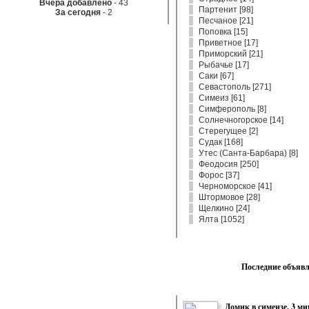
Вчера добавлено
- 43
Партенит
[
98
]
За сегодня
- 2
Песчаное
[
21
]
Поповка
[
15
]
Приветное
[
17
]
Приморский
[
21
]
Рыбачье
[
17
]
Саки
[
67
]
Севастополь
[
271
]
Симеиз
[
61
]
Симферополь
[
8
]
Солнечногорское
[
14
]
Стерегущее
[
2
]
Судак
[
168
]
Утес (Санта-Барбара)
[
8
]
Феодосия
[
250
]
Форос
[
37
]
Черноморское
[
41
]
Штормовое
[
28
]
Щелкино
[
24
]
Ялта
[
1052
]
Последние объяв
Домик в симеизе. 3 м