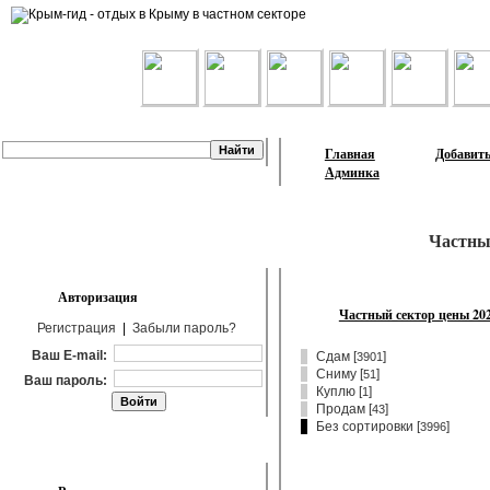
Лента объявлений
Главная
Добавить
Админка
Частны
Авторизация
Частный сектор цены 20
Регистрация
|
Забыли пароль?
Ваш E-mail:
Сдам
[
]
3901
Сниму
[
]
51
Ваш пароль:
Куплю
[
]
1
Продам
[
]
43
Без сортировки [
]
3996