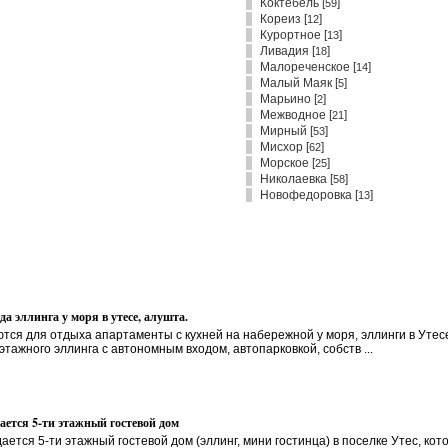
Коктебель
[
]
59
Кореиз
[
]
12
Курортное
[
]
13
Ливадия
[
]
18
Малореченское
[
]
14
Малый Маяк
[
]
5
Марьино
[
]
2
Межводное
[
]
21
Мирный
[
]
53
Мисхор
[
]
62
Морское
[
]
25
Николаевка
[
]
58
Новофедоровка
[
]
13
да эллинга у моря в утесе, алушта.
тся для отдыха апартаменты с кухней на набережной у моря, эллинги в Уте
этажного эллинга с автономным входом, автопарковкой, собств ...
ается 5-ти этажный гостевой дом
ается 5-ти этажный гостевой дом (эллинг, мини гостинца) в поселке Утес, 