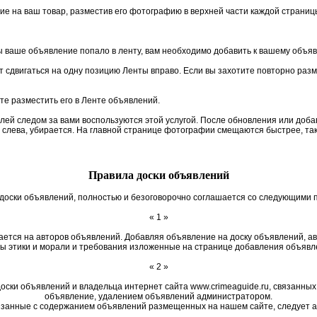
ие на ваш товар, разместив его фотографию в верхней части каждой страниц
 ваше объявление попало в ленту, вам необходимо добавить к вашему объя
 сдвигаться на одну позицию Ленты вправо. Если вы захотите повторно разм
те разместить его в Ленте объявлений.
елей следом за вами воспользуются этой услугой. После обновления или до
м слева, убирается. На главной странице фотографии смещаются быстрее, так
Правила доски объявлений
доски объявлений, полностью и безоговорочно соглашается со следующими 
« 1 »
ается на авторов объявлений. Добавляя объявление на доску объявлений, 
ы этики и морали и требования изложенные на странице добавления объявл
« 2 »
оски объявлений и владельца интернет сайта www.crimeaguide.ru, связанных
объявление, удалением объявлений администратором.
занные с содержанием объявлений размещенных на нашем сайте, следует а