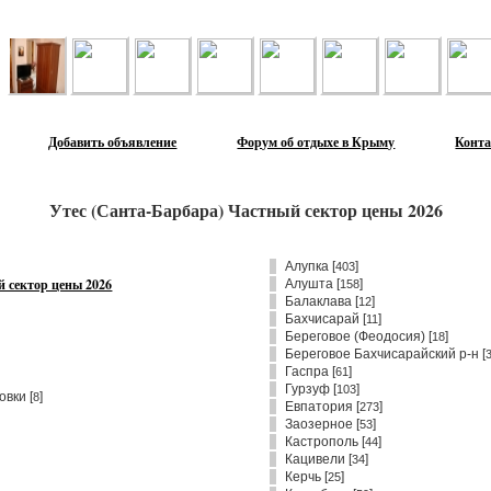
Лента объявлений
Добавить объявление
Форум об отдыхе в Крыму
Конт
Утес (Санта-Барбара) Частный сектор цены 2026
Алупка
[
]
403
 сектор цены 2026
Алушта
[
]
158
Балаклава
[
]
12
Бахчисарай
[
]
11
Береговое (Феодосия)
[
]
18
Береговое Бахчисарайский р-н
[
Гаспра
[
]
61
Гурзуф
[
]
103
овки [
]
8
Евпатория
[
]
273
Заозерное
[
]
53
Кастрополь
[
]
44
Кацивели
[
]
34
Керчь
[
]
25