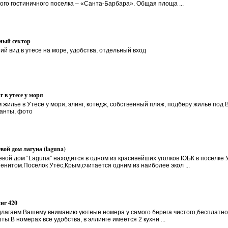
ого гостиничного поселка – «Санта-Барбара». Общая площа ...
ный сектор
ий вид в утесе на море, удобства, отдельный вход
г в утесе у моря
 жилье в Утесе у моря, элинг, котедж, собственный пляж, подберу жилье по
анты, фото
евой дом лагуна (laguna)
евой дом “Laguna” находится в одном из красивейших уголков ЮБК в поселке
енитом.Поселок Утёс,Крым,считается одним из наиболее экол ...
нг 420
лагаем Вашему вниманию уютные номера у самого берега чистого,бесплатного
ты.В номерах все удобства, в эллинге имеется 2 кухни ...