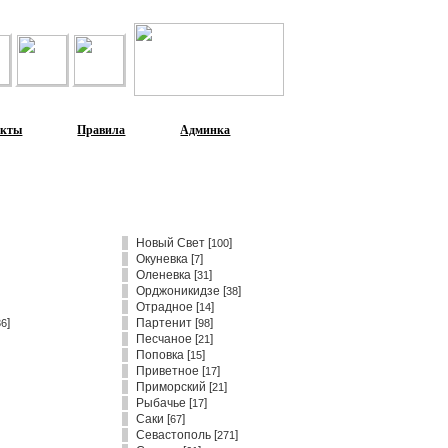
акты
Правила
Админка
Новый Свет
[
]
100
Окуневка
[
]
7
Оленевка
[
]
31
Орджоникидзе
[
]
38
Отрадное
[
]
14
]
Партенит
[
]
36
98
Песчаное
[
]
21
Поповка
[
]
15
Приветное
[
]
17
Приморский
[
]
21
Рыбачье
[
]
17
Саки
[
]
67
Севастополь
[
]
271