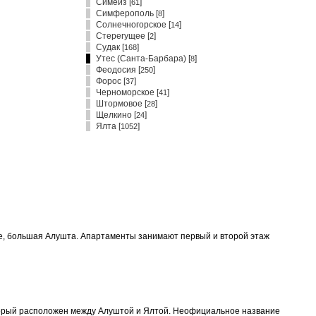
Симеиз
[
]
61
Симферополь
[
]
8
Солнечногорское
[
]
14
Стерегущее
[
]
2
Судак
[
]
168
Утес (Санта-Барбара) [
]
8
Феодосия
[
]
250
Форос
[
]
37
Черноморское
[
]
41
Штормовое
[
]
28
Щелкино
[
]
24
Ялта
[
]
1052
се, большая Алушта. Апартаменты занимают первый и второй этаж
который расположен между Алуштой и Ялтой. Неофициальное название