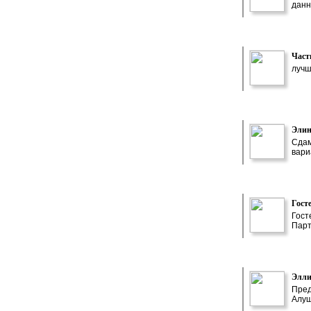
данн
Част
лучш
Элин
Сдам
вари
Гост
Гост
Парт
Элли
Пред
Алуш