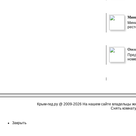
Мини
Мини
рест
Отел
Пред
номе
Крым-гид.ру
@ 2009-2026 На нашем сайте владельцы жиль
Cнять комнату
Закрыть