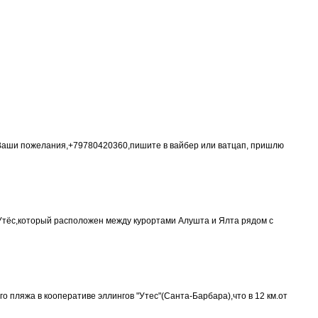
д Ваши пожелания,+79780420360,пишите в вайбер или ватцап, пришлю
 Утёс,который расположен между курортами Алушта и Ялта рядом с
 пляжа в кооперативе эллингов "Утес"(Санта-Барбара),что в 12 км.от