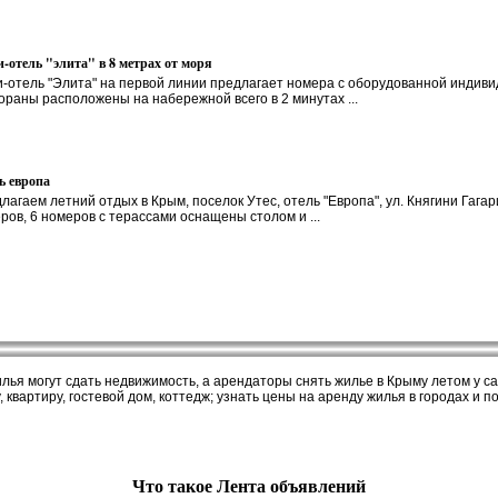
-отель "элита" в 8 метрах от моря
-отель "Элита" на первой линии предлагает номера с оборудованной индиви
ораны расположены на набережной всего в 2 минутах ...
ь европа
лагаем летний отдых в Крым, поселок Утес, отель "Европа", ул. Княгини Гага
ров, 6 номеров с терассами оснащены столом и ...
я могут сдать недвижимость, а арендаторы снять жилье в Крыму летом у сам
, квартиру, гостевой дом, коттедж; узнать цены на аренду жилья в городах и п
Что такое Лента объявлений