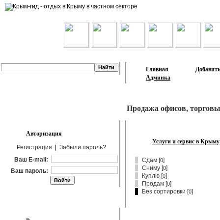
Лента объявлений
Главная
Добавить
Админка
Продажа офисов, торговы
Авторизация
Услуги и сервис в Крыму
Регистрация
|
Забыли пароль?
Ваш E-mail:
Сдам
[
]
0
Сниму
[
]
0
Ваш пароль:
Куплю
[
]
0
Продам
[
]
0
Без сортировки [
]
0