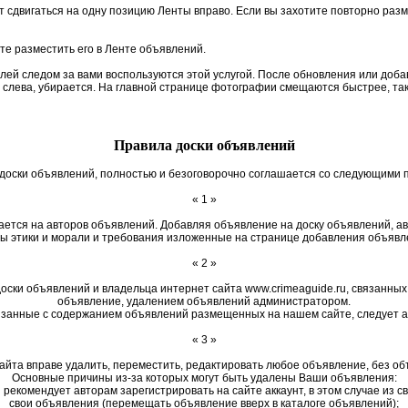
 сдвигаться на одну позицию Ленты вправо. Если вы захотите повторно разм
те разместить его в Ленте объявлений.
елей следом за вами воспользуются этой услугой. После обновления или до
м слева, убирается. На главной странице фотографии смещаются быстрее, так
Правила доски объявлений
доски объявлений, полностью и безоговорочно соглашается со следующими 
« 1 »
ается на авторов объявлений. Добавляя объявление на доску объявлений, 
ы этики и морали и требования изложенные на странице добавления объявл
« 2 »
оски объявлений и владельца интернет сайта www.crimeaguide.ru, связанных
объявление, удалением объявлений администратором.
занные с содержанием объявлений размещенных на нашем сайте, следует а
« 3 »
айта вправе удалить, переместить, редактировать любое объявление, без об
Основные причины из-за которых могут быть удалены Ваши объявления:
комендует авторам зарегистрировать на сайте аккаунт, в этом случае из св
свои объявления (перемещать объявление вверх в каталоге объявлений);