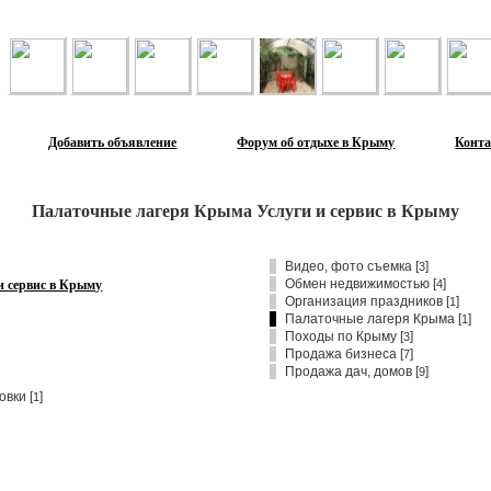
Лента объявлений
Добавить объявление
Форум об отдыхе в Крыму
Конт
Палаточные лагеря Крыма Услуги и сервис в Крыму
Видео, фото съемка
[
]
3
и сервис в Крыму
Обмен недвижимостью
[
]
4
Организация праздников
[
]
1
Палаточные лагеря Крыма [
]
1
Походы по Крыму
[
]
3
Продажа бизнеса
[
]
7
Продажа дач, домов
[
]
9
овки [
]
1