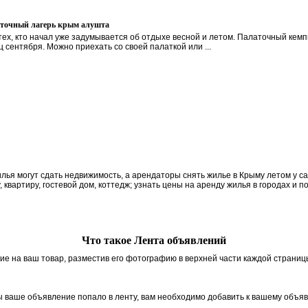
точный лагерь крым алушта
тех, кто начал уже задумывается об отдыхе весной и летом. Палаточный кемп
ц сентября. Можно приехать со своей палаткой или ...
я могут сдать недвижимость, а арендаторы снять жилье в Крыму летом у сам
, квартиру, гостевой дом, коттедж; узнать цены на аренду жилья в городах и п
Что такое Лента объявлений
ие на ваш товар, разместив его фотографию в верхней части каждой страниц
 ваше объявление попало в ленту, вам необходимо добавить к вашему объя