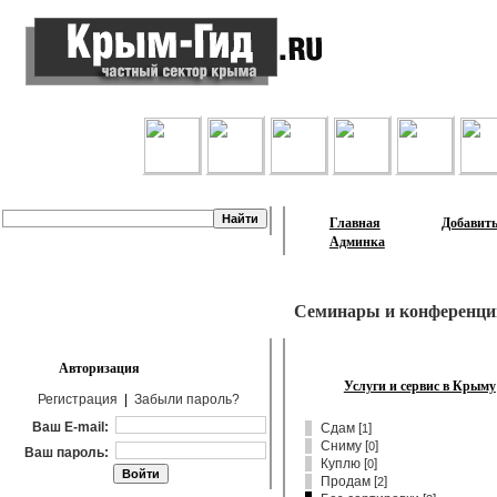
Лента объявлений
Главная
Добавить
Админка
Семинары и конференци
Авторизация
Услуги и сервис в Крыму
Регистрация
|
Забыли пароль?
Ваш E-mail:
Сдам
[
]
1
Сниму
[
]
0
Ваш пароль:
Куплю
[
]
0
Продам
[
]
2