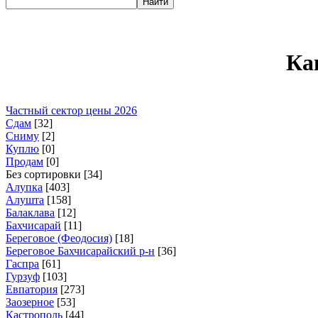
Ка
Частный сектор цены 2026
Сдам
[
32
]
Сниму
[
2
]
Куплю
[
0
]
Продам
[
0
]
Без сортировки [
34
]
Алупка
[
403
]
Алушта
[
158
]
Балаклава
[
12
]
Бахчисарай
[
11
]
Береговое (Феодосия)
[
18
]
Береговое Бахчисарайский р-н
[
36
]
Гаспра
[
61
]
Гурзуф
[
103
]
Евпатория
[
273
]
Заозерное
[
53
]
Кастрополь
[
44
]