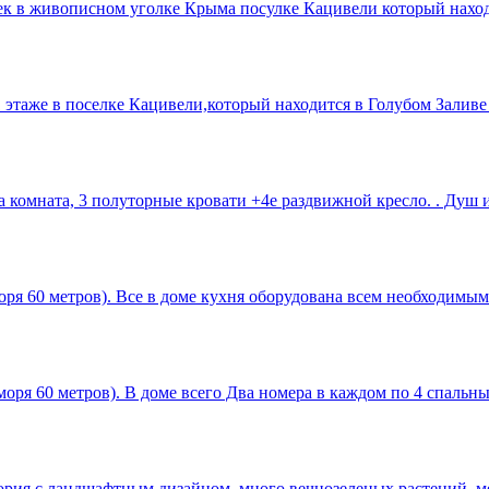
век в живописном уголке Крыма посулке Кацивели который нахо
 этаже в поселке Кацивели,который находится в Голубом Заливе
 комната, 3 полуторные кровати +4е раздвижной кресло. . Душ и
моря 60 метров). Все в доме кухня оборудована всем необходимы
моря 60 метров). В доме всего Два номера в каждом по 4 спальн
тория с ландшафтным дизайном, много вечнозеленых растений, м