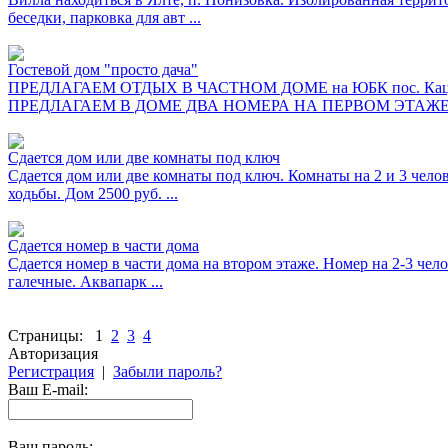
беседки, парковка для авт ...
Гостевой дом "просто дача"
ПРЕДЛАГАЕМ ОТДЫХ В ЧАСТНОМ ДОМЕ на ЮБК пос. Кацивели 
ПРЕДЛАГАЕМ В ДОМЕ ДВА НОМЕРА НА ПЕРВОМ ЭТАЖЕ: 
Сдается дом или две комнаты под ключ
Сдается дом или две комнаты под ключ. Комнаты на 2 и 3 челов
ходьбы. Дом 2500 руб. ...
Сдается номер в части дома
Сдается номер в части дома на втором этаже. Номер на 2-3 чел
галечные. Аквапарк ...
Страницы:
1
2
3
4
Авторизация
Регистрация
|
Забыли пароль?
Ваш E-mail:
Ваш пароль: