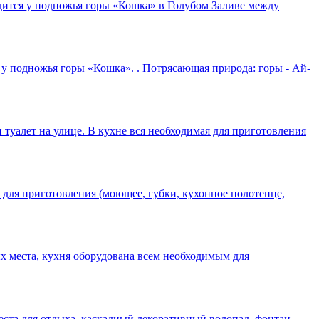
дится у подножья горы «Кошка» в Голубом Заливе между
 у подножья горы «Кошка». . Потрясающая природа: горы - Ай-
 туалет на улице. В кухне вся необходимая для приготовления
м для приготовления (моющее, губки, кухонное полотенце,
ых места, кухня оборудована всем необходимым для
еста для отдыха, каскадный декоративный водопад, фонтан,