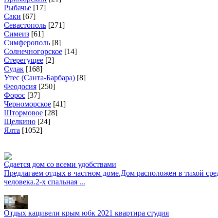
Рыбачье
[
17
]
Саки
[
67
]
Севастополь
[
271
]
Симеиз
[
61
]
Симферополь
[
8
]
Солнечногорское
[
14
]
Стерегущее
[
2
]
Судак
[
168
]
Утес (Санта-Барбара)
[
8
]
Феодосия
[
250
]
Форос
[
37
]
Черноморское
[
41
]
Штормовое
[
28
]
Щелкино
[
24
]
Ялта
[
1052
]
Сдается дом со всеми удобствами
Предлагаем отдых в частном доме.Дом расположен в тихой сред
человека.2-х спальная ...
Отдых кацивели крым юбк 2021 квартира студия