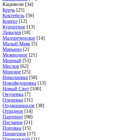
Кацивели [
34
]
Керчь
[
25
]
Коктебель
[
59
]
Кореиз
[
12
]
Курортное
[
13
]
Ливадия
[
18
]
Малореченское
[
14
]
Малый Маяк
[
5
]
Марьино
[
2
]
Межводное
[
21
]
Мирный
[
53
]
Мисхор
[
62
]
Морское
[
25
]
Николаевка
[
58
]
Новофедоровка
[
13
]
Новый Свет
[
100
]
Окуневка
[
7
]
Оленевка
[
31
]
Орджоникидзе
[
38
]
Отрадное
[
14
]
Партенит
[
98
]
Песчаное
[
21
]
Поповка
[
15
]
Приветное
[
17
]
Приморский
[
21
]