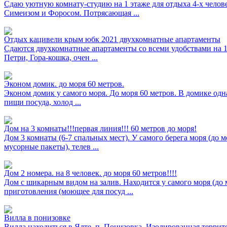
Сдаю уютную комнату-студию на 1 этаже для отдыха 4-х чело
Симеизом и Форосом. Потрясающая ...
Отдых кацивели крым юбк 2021 двухкомнатные апартаменты
Сдаются двухкомнатные апартаменты со всеми удобствами на 1
Петри, Гора-кошка, очен ...
Эконом домик. до моря 60 метров.
Эконом домик у самого моря. До моря 60 метров. В домике одна
пищи посуда, холод ...
Дом на 3 комнаты!!!первая линия!!! 60 метров до моря!
Дом 3 комнаты (6-7 спальных мест). У самого берега моря (до 
мусорные пакеты), телев ...
Дом 2 номера. на 8 человек. до моря 60 метров!!!!
Дом с шикарным видом на залив. Находится у самого моря (до 
приготовления (моющее для посуд ...
Вилла в понизовке
Вилла находиться в Ялте, п. Понизовка. Изолированная терри