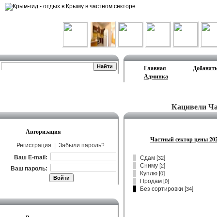
Лента объявлений
Главная
Добавить
Админка
Кацивели Ча
Авторизация
Частный сектор цены 20
Регистрация
|
Забыли пароль?
Ваш E-mail:
Сдам
[
]
32
Сниму
[
]
2
Ваш пароль:
Куплю
[
]
0
Продам
[
]
0
Без сортировки [
]
34