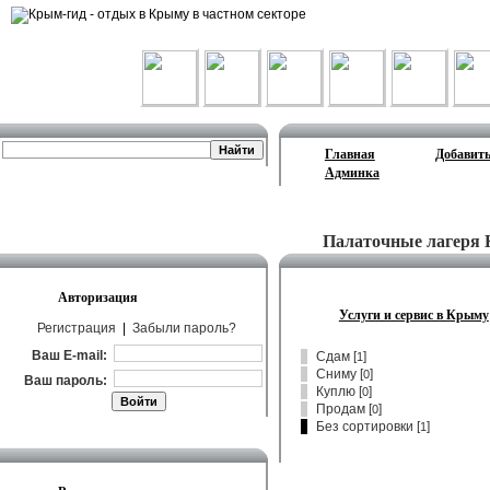
Лента объявлений
Главная
Добавить
Админка
Палаточные лагеря 
Авторизация
Услуги и сервис в Крыму
Регистрация
|
Забыли пароль?
Ваш E-mail:
Сдам
[
]
1
Сниму
[
]
0
Ваш пароль:
Куплю
[
]
0
Продам
[
]
0
Без сортировки [
]
1