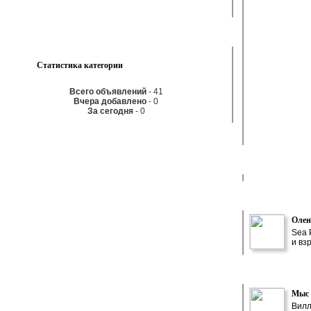
Статистика категории
Всего объявлений
- 41
Вчера добавлено
- 0
За сегодня
- 0
Олен
Sea 
и вз
Мыс 
Вилл