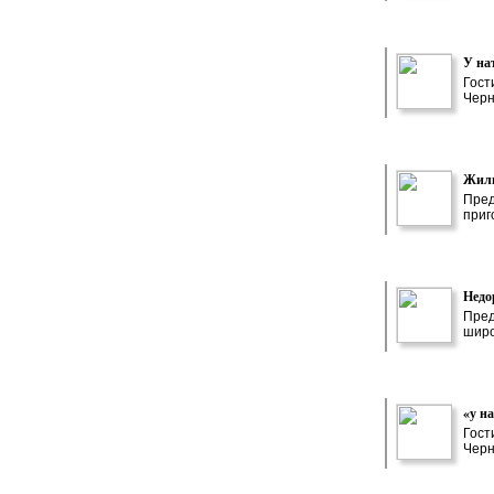
У на
Гост
Черн
Жиль
Пред
приг
Недо
Пред
широ
«у н
Гост
Черн