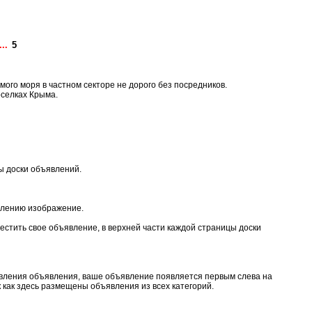
...
5
ого моря в частном секторе не дорого без посредников.
оселках Крыма.
ы доски объявлений.
влению изображение.
естить свое объявление, в верхней части каждой страницы доски
бавления объявления, ваше объявление появляется первым слева на
 как здесь размещены объявления из всех категорий.