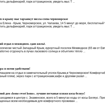
тить дельфинарий, парк аттракционов, увидеть мыс Т ...
х в крыму мыс тарханкут вилла елена черноморское
а Елена - Крым, Черноморское, ул. Чапаева, 14 5 минут до моря, бесплатный 
тить дельфинарий, парк аттракционов, увидеть мыс Т ...
ий отдых в межводном. сдаю жильё.
огически чистый Западный Крым, курортный поселок Межводное (65 км от Евп
аботно отдохнуть в лучах ласкового солнца и объятиях тёпло ...
ра со всеми удобствами!
лашаем на отдых в замечательный уголок Крыма,в Черноморское! Комфортабе
аный пляж) ,через парк с аттракционами,кафе и другими развл ...
евой дом «home sweet home». лучшие песчаные пляжи косы беляус!
аходимся в центре с. Знаменское, всего в 5 минутах езды от косы Беляус. 
щенных всем необходимым для комфортного проживан ...