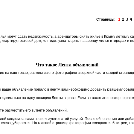
1
2
3
4
Страницы:
я могут сдать недвижимость, а арендаторы снять жилье в Крыму летом у сам
, квартиру, гостевой дом, коттедж; узнать цены на аренду жилья в городах и п
Что такое Лента объявлений
ие на ваш товар, разместив его фотографию в верхней части каждой страниц
 ваше объявление попало в ленту, вам необходимо добавить к вашему объя
 сдвигаться на одну позицию Ленты вправо. Если вы захотите повторно разм
те разместить его в Ленте объявлений.
елей следом за вами воспользуются этой услугой. После обновления или до
м слева, убирается. На главной странице фотографии смещаются быстрее, так