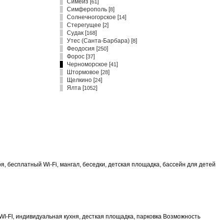
Симеиз
[
]
61
Симферополь
[
]
8
Солнечногорское
[
]
14
Стерегущее
[
]
2
Судак
[
]
168
Утес (Санта-Барбара)
[
]
8
Феодосия
[
]
250
Форос
[
]
37
Черноморское [
]
41
Штормовое
[
]
28
Щелкино
[
]
24
Ялта
[
]
1052
ря, бесплатный Wi-Fi, мангал, беседки, детская площадка, бассейн для детей
WI-FI, индивидуальная кухня, десткая площадка, парковка Возможность