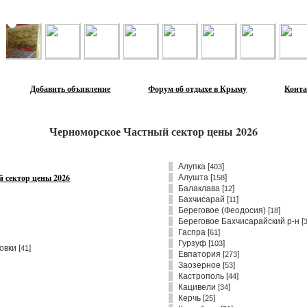
Лента объявлений
Добавить объявление
Форум об отдыхе в Крыму
Конт
Черноморское Частный сектор цены 2026
Алупка
[
]
403
 сектор цены 2026
Алушта
[
]
158
Балаклава
[
]
12
Бахчисарай
[
]
11
Береговое (Феодосия)
[
]
18
Береговое Бахчисарайский р-н
[
Гаспра
[
]
61
Гурзуф
[
]
103
овки [
]
41
Евпатория
[
]
273
Заозерное
[
]
53
Кастрополь
[
]
44
Кацивели
[
]
34
Керчь
[
]
25