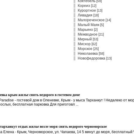
Коктебель
[
]
59
Кореиз
[
]
12
Курортное
[
]
13
Ливадия
[
]
18
Малореченское
[
]
14
Малый Маяк
[
]
5
Марьино
[
]
2
Межводное
[
]
21
Мирный
[
]
53
Мисхор
[
]
62
Морское
[
]
25
Николаевка
[
]
58
Новофедоровка
[
]
13
евка крым жилье снять недорого в гостевом доме
Paradise - гостевой дом в Оленевке, Крым - у мыса Тарханкут ! Недалеко от мо
рослых, бесплатная парковка Для приготовл ...
тарханкут отдых жилье возле моря снять недорого черноморское
а Елена - Крым, Черноморское, ул. Чапаева, 14 5 минут до моря, бесплатный 