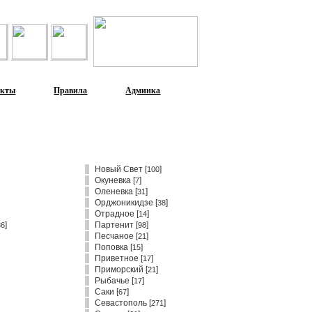
акты
Правила
Админка
Новый Свет
[
]
100
Окуневка
[
]
7
Оленевка
[
]
31
Орджоникидзе
[
]
38
Отрадное
[
]
14
]
Партенит
[
]
36
98
Песчаное
[
]
21
Поповка
[
]
15
Приветное
[
]
17
Приморский
[
]
21
Рыбачье
[
]
17
Саки
[
]
67
Севастополь
[
]
271