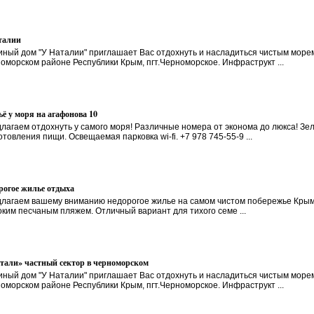
талии
иный дом "У Наталии" приглашает Вас отдохнуть и насладиться чистым море
оморском районе Республики Крым, пгт.Черноморское. Инфраструкт ...
ё у моря на агафонова 10
лагаем отдохнуть у самого моря! Различные номера от эконома до люкса! Зел
отовления пищи. Освещаемая парковка wi-fi. +7 978 745-55-9 ...
рогое жилье отдыха
лагаем вашему вниманию недорогое жилье на самом чистом побережье Крыма
ким песчаным пляжем. Отличный вариант для тихого семе ...
атали» частный сектор в черноморском
иный дом "У Наталии" приглашает Вас отдохнуть и насладиться чистым море
оморском районе Республики Крым, пгт.Черноморское. Инфраструкт ...