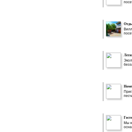
посе
Отды
Вилл
посе
Летн
Экол
безз
Номе
Приг
песч
Гост
Мы н
осна