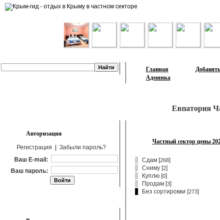
Лента объявлений
Главная
Добавить
Админка
Евпатория Ч
Авторизация
Частный сектор цены 20
Регистрация
|
Забыли пароль?
Ваш E-mail:
Сдам
[
]
268
Сниму
[
]
2
Ваш пароль:
Куплю
[
]
0
Продам
[
]
3
Без сортировки [
]
273