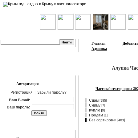
Лента объявлений
Главная
Добавить
Админка
Алупка Час
Авторизация
Частный сектор цены 20
Регистрация
|
Забыли пароль?
Ваш E-mail:
Сдам
[
]
395
Сниму
[
]
7
Ваш пароль:
Куплю
[
]
0
Продам
[
]
1
Без сортировки [
]
403