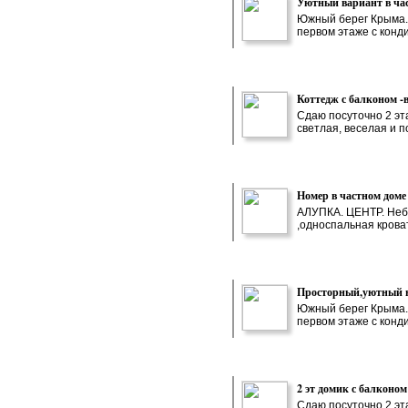
Уютный вариант в час
Южный берег Крыма.г
первом этаже с конди
Коттедж с балконом -
Сдаю посуточно 2 эт
светлая, веселая и п
Номер в частном доме 
АЛУПКА. ЦЕНТР. Небо
,односпальная кроват
Просторный,уютный но
Южный берег Крыма.г
первом этаже с конди
2 эт домик с балконом
Сдаю посуточно 2 эт