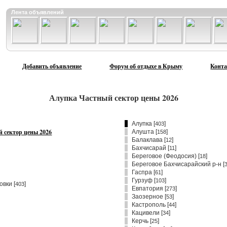
Лента объявлений
Добавить объявление
Форум об отдыхе в Крыму
Конт
Алупка Частный сектор цены 2026
Алупка [
]
403
 сектор цены 2026
Алушта
[
]
158
Балаклава
[
]
12
Бахчисарай
[
]
11
Береговое (Феодосия)
[
]
18
Береговое Бахчисарайский р-н
[
Гаспра
[
]
61
Гурзуф
[
]
103
овки [
]
403
Евпатория
[
]
273
Заозерное
[
]
53
Кастрополь
[
]
44
Кацивели
[
]
34
Керчь
[
]
25