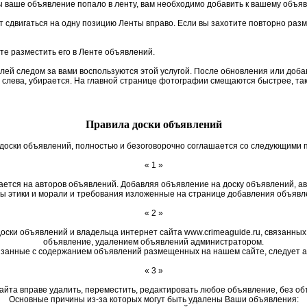
 ваше объявление попало в ленту, вам необходимо добавить к вашему объя
 сдвигаться на одну позицию Ленты вправо. Если вы захотите повторно разм
те разместить его в Ленте объявлений.
елей следом за вами воспользуются этой услугой. После обновления или до
м слева, убирается. На главной странице фотографии смещаются быстрее, так
Правила доски объявлений
доски объявлений, полностью и безоговорочно соглашается со следующими 
« 1 »
ается на авторов объявлений. Добавляя объявление на доску объявлений, 
ы этики и морали и требования изложенные на странице добавления объявл
« 2 »
оски объявлений и владельца интернет сайта www.crimeaguide.ru, связанных
объявление, удалением объявлений администратором.
занные с содержанием объявлений размещенных на нашем сайте, следует а
« 3 »
айта вправе удалить, переместить, редактировать любое объявление, без об
Основные причины из-за которых могут быть удалены Ваши объявления: