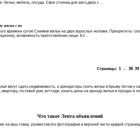
е- белье, мебель, посуда. Своя стоянка для авто,двор с ...
у жилье с по
ого времени суток! Снимем жилье на двух взрослых человек. Приоритеты: споко
иционер, возможность приготовлении пищи. Ел ...
1
...
38
39
Страницы:
я могут сдать недвижимость, а арендаторы снять жилье в Крыму летом у сам
, квартиру, гостевой дом, коттедж; узнать цены на аренду жилья в городах и п
Что такое Лента объявлений
ие на ваш товар, разместив его фотографию в верхней части каждой страниц