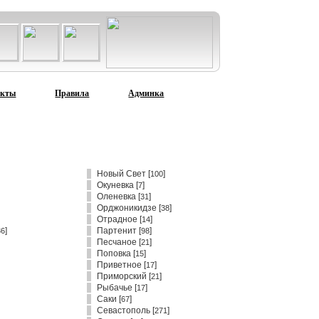
акты
Правила
Админка
Новый Свет
[
]
100
Окуневка
[
]
7
Оленевка
[
]
31
Орджоникидзе
[
]
38
Отрадное
[
]
14
]
Партенит
[
]
36
98
Песчаное
[
]
21
Поповка
[
]
15
Приветное
[
]
17
Приморский
[
]
21
Рыбачье
[
]
17
Саки
[
]
67
Севастополь
[
]
271