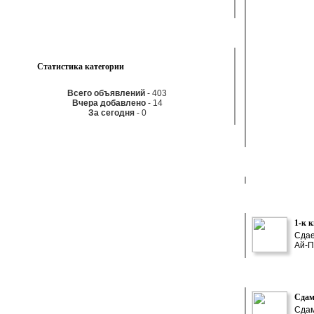
Статистика категории
Всего объявлений
- 403
Вчера добавлено
- 14
За сегодня
- 0
1-к 
Сдае
Ай-П
Сдам
Сдам