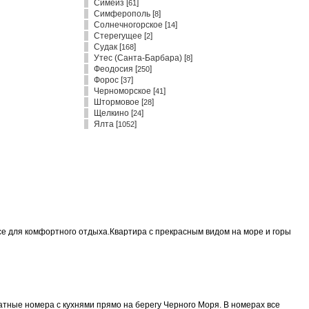
Симеиз
[
]
61
Симферополь
[
]
8
Солнечногорское
[
]
14
Стерегущее
[
]
2
Судак
[
]
168
Утес (Санта-Барбара)
[
]
8
Феодосия
[
]
250
Форос
[
]
37
Черноморское
[
]
41
Штормовое
[
]
28
Щелкино
[
]
24
Ялта
[
]
1052
все для комфортного отдыха.Квартира с прекрасным видом на море и горы
тные номера с кухнями прямо на берегу Черного Моря. В номерах все