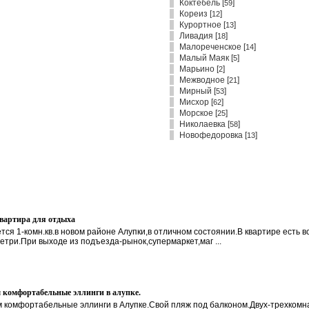
Коктебель
[
]
59
Кореиз
[
]
12
Курортное
[
]
13
Ливадия
[
]
18
Малореченское
[
]
14
Малый Маяк
[
]
5
Марьино
[
]
2
Межводное
[
]
21
Мирный
[
]
53
Мисхор
[
]
62
Морское
[
]
25
Николаевка
[
]
58
Новофедоровка
[
]
13
квартира для отдыха
тся 1-комн.кв.в новом районе Алупки,в отличном состоянии.В квартире есть 
етри.При выходе из подъезда-рынок,супермаркет,маг ...
 комфортабельные эллинги в алупке.
 комфортабельные эллинги в Алупке.Свой пляж под балконом.Двух-трехкомна