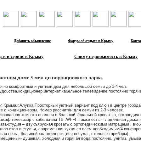
Лента объявлений
Добавить объявление
Форум об отдыхе в Крыму
Конт
уги и сервис в Крыму
Сниму недвижимость в Крыму
астном доме,5 мин до воронцовского парка.
очно комфортный и уютный дом для небольшой семьи до 3-4 чел.
удобства.кондиционер,интернет,кабельное телевидение,постоянно горяч
 Крыма.г.Алупка.Просторный уютный вариант под ключ в центре города
е с кондиционером. Номер рассчитан для семьи из 2-3 человек.
ированная комната-спальня с большой 2спальной кроватью, ортопедиче
шкаф.телевизор с кабельным ТВ .WI-FI .Также есть - гладильная доска и
ата-студия – двухъярусная кровать с ортопедическими матрацами , в о
двор-стол и стулья, современная кухня со всем необходимым(4-конфоро
вая печь , большой холодильник ,вся посуда , столовые приборы).
мещенный- душевая, холодная и горячая вода постоянно, унитаз, умыв