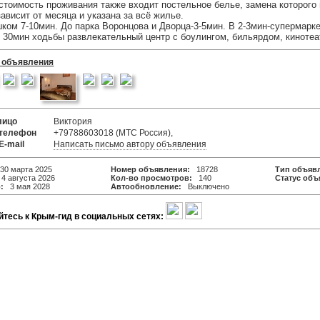
 стоимость проживания также входит постельное белье, замена которого
ависит от месяца и указана за всё жилье.
ком 7-10мин. До парка Воронцова и Дворца-3-5мин. В 2-3мин-супермарке
 30мин ходьбы развлекательный центр с боулингом, бильярдом, кинотеа
 объявления
лицо
Виктория
 телефон
+79788603018 (МТС Россия),
E-mail
Написать письмо автору объявления
0 марта 2025
Номер объявления:
18728
Тип объяв
 августа 2026
Кол-во просмотров:
140
Статус объ
:
3 мая 2028
Автообновление:
Выключено
тесь к Крым-гид в социальных сетях: