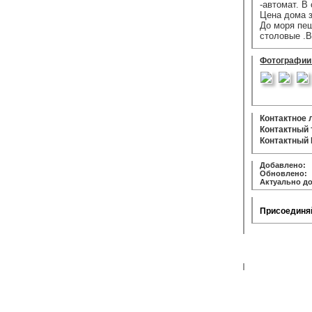
-автомат. В
Цена дома з
До моря пеш
столовые .В
Фотографии
Контактное 
Контактный
Контактный 
Добавлено:
3
Обновлено:
4
Актуально до
Присоединяй