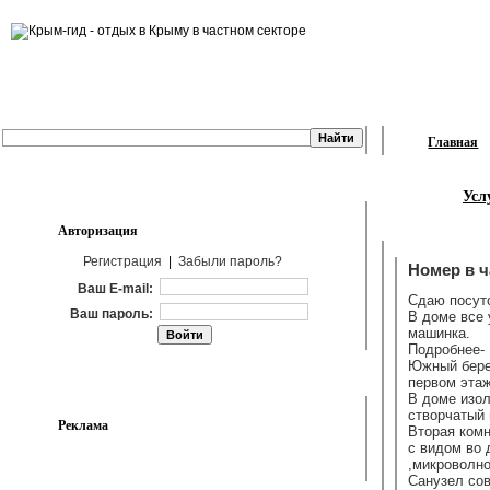
Главная
Усл
Авторизация
Регистрация
|
Забыли пароль?
Номер в ч
Ваш E-mail:
Сдаю посут
Ваш пароль:
В доме все 
машинка.
Подробнее-
Южный берег
первом этаж
В доме изол
створчатый 
Реклама
Вторая комн
с видом во 
,микроволно
Санузел сов