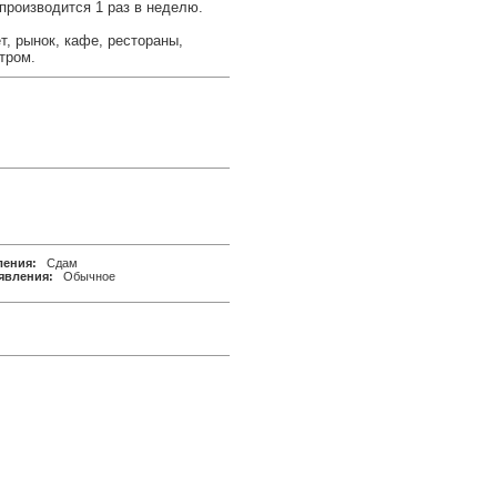
 производится 1 раз в неделю.
т, рынок, кафе, рестораны,
тром.
ления:
Сдам
явления:
Обычное