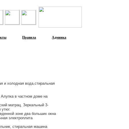
акты
Правила
Админка
ая и холодная вода,стиральная
 Алупка в частном доме на
ский матрац. Зеркальный 3-
 утюг.
беденной зоне два больших окна
чная электроплита
альник, стиральная машина