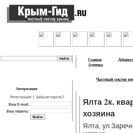
Лента объявлений
Главная
Добавить
Админка
Частный сектор це
Авторизация
Регистрация
|
Забыли пароль?
Ялта 2к. кв
Ваш E-mail:
хозяина
Ваш пароль:
Ялта, ул.Зареч