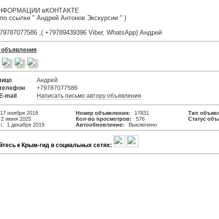
НФОРМАЦИИ вКОНТАКТЕ
 по ссылке " Андрей Антонов Экскурсии " )
79787077586 ,( +79789439396 Viber, WhatsApp) Андрей
 объявления
лицо
Андрей
 телефон
+79787077586
E-mail
Написать письмо автору объявления
7 ноября 2018
Номер объявления:
17831
Тип объяв
 июня 2025
Кол-во просмотров:
576
Статус объ
:
1 декабря 2019
Автообновление:
Выключено
тесь к Крым-гид в социальных сетях: