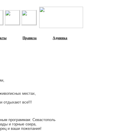
акты
Правила
Админка
ми,
 живописных местах,
ии отдыхают все!!!
нным программам: Севастополь
пады и горные озера,
орец и ваши пожелания!