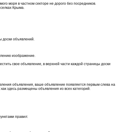
ого моря в частном секторе не дорого без посредников.
оселках Крыма.
ы доски объявлений.
влению изображение.
естить свое объявление, в верхней части каждой страницы доски
бавления объявления, ваше объявление появляется первым слева на
 как здесь размещены объявления из всех категорий.
пунктами правил: