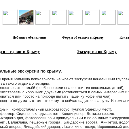
Лента объявлений
Добавить объявление
Форум об отдыхе в Крыму
Конт
уги и сервис в Крыму
Экскурсии по Крыму
альные экскурсии по крыму.
е время большую популярность набирают экскурсии небольшими группа
ва такого отдыха очевидны:
ешествовать семьёй (особенно если она состоит из нескольких детей);
ешествовать с хорошими друзьями (остановиться в самых интересных и
ваться или просто на природе выпить чашечку кофе или чая)
онец-то не думать о том, что кому-то сейчас садиться за руль. В компан
ный , комфортабельный микроавтобус Hyundai Starex.(8 мест).
сформер. Сиденья складываются . Кондиционер. Детское кресло.
выходного дня, фотосессии по индивидуальным и по обычным экскурсио
нт , Балаклава, пещерные города , Байдарские ворота , Ай-Петри, водо
кий дворец, Ливадийский дворец, Ласточкино гнездо, Воронцовский дв