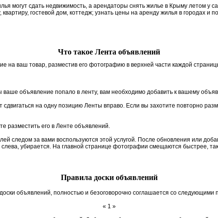
я могут сдать недвижимость, а арендаторы снять жилье в Крыму летом у сам
, квартиру, гостевой дом, коттедж; узнать цены на аренду жилья в городах и п
Что такое Лента объявлений
ие на ваш товар, разместив его фотографию в верхней части каждой страниц
 ваше объявление попало в ленту, вам необходимо добавить к вашему объя
 сдвигаться на одну позицию Ленты вправо. Если вы захотите повторно разм
те разместить его в Ленте объявлений.
елей следом за вами воспользуются этой услугой. После обновления или до
м слева, убирается. На главной странице фотографии смещаются быстрее, так
Правила доски объявлений
доски объявлений, полностью и безоговорочно соглашается со следующими 
« 1 »