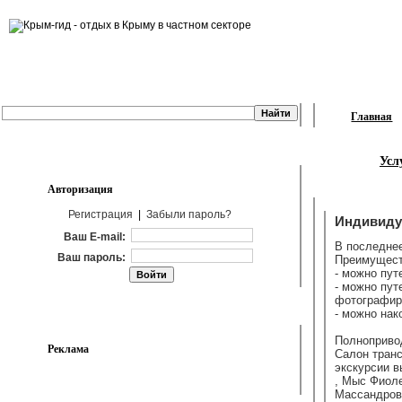
Главная
Усл
Авторизация
Регистрация
|
Забыли пароль?
Индивиду
Ваш E-mail:
В последне
Ваш пароль:
Преимущест
- можно пут
- можно пут
фотографиро
- можно нак
Полнопривод
Реклама
Салон тран
экскурсии 
, Мыс Фиоле
Массандровс