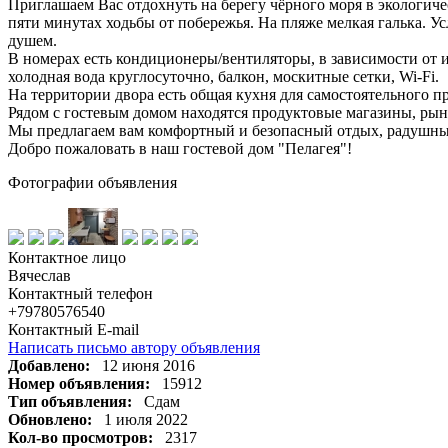
Приглашаем Вас отдохнуть на берегу чёрного моря в экологиче
пяти минутах ходьбы от побережья. На пляже мелкая галька. 
душем.
В номерах есть кондиционеры/вентиляторы, в зависимости от их
холодная вода круглосуточно, балкон, москитные сетки, Wi-Fi.
На территории двора есть общая кухня для самостоятельного п
Рядом с гостевым домом находятся продуктовые магазины, рыно
Мы предлагаем вам комфортный и безопасный отдых, радушны
Добро пожаловать в наш гостевой дом "Пелагея"!
Фотографии объявления
Контактное лицо
Вячеслав
Контактный телефон
+79780576540
Контактный E-mail
Написать письмо автору объявления
Добавлено:
12 июня 2016
Номер объявления:
15912
Тип объявления:
Сдам
Обновлено:
1 июля 2022
Кол-во просмотров:
2317