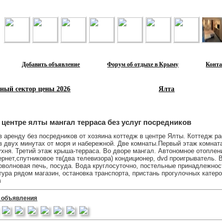
Лента объявлений
Добавить объявление
Форум об отдыхе в Крыму
Конт
ный сектор цены 2026
Ялта
 центре ялты мангал терраса без услуг посредников
 аренду без посредников от хозяина коттедж в центре Ялты. Коттедж р
в двух минутах от моря и набережной. Две комнаты.Первый этаж комната
ухня. Третий этаж крыша-терраса. Во дворе мангал. Автономное отоплен
рнет,спутниковое тв(два телевизора) кондиционер, dvd проигрыватель. 
оволновая печь, посуда. Вода круглосуточно, постельные принадлежнос
ура рядом магазин, остановка транспорта, пристань прогулочных катеро
в
 объявления