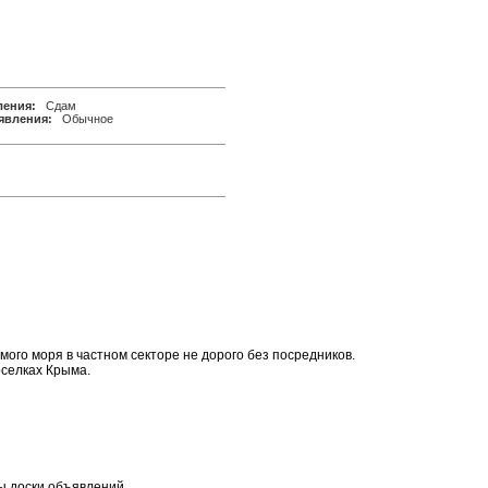
ления:
Сдам
явления:
Обычное
ого моря в частном секторе не дорого без посредников.
оселках Крыма.
ы доски объявлений.