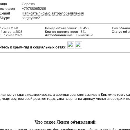
лицо
Серёжа
 телефон
+79788065209
E-mail
Написать письмо автору объявления
 Skype
sergeylive21
2 мая 2020
Номер объявления:
18456
Тип объяв
 августа 2026
Кол-во просмотров:
341
Статус объ
:
12 мая 2022
Автообновление:
Выключено
тесь к Крым-гид в социальных сетях:
я могут сдать недвижимость, а арендаторы снять жилье в Крыму летом у сам
, квартиру, гостевой дом, коттедж; узнать цены на аренду жилья в городах и п
Что такое Лента объявлений
ие на ваш товар, разместив его фотографию в верхней части каждой страниц