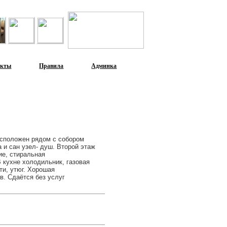
акты
Правила
Админка
асположен рядом с собором
 и сан узел- душ. Второй этаж
ие, стиральная
В кухне холодильник, газовая
ти, утюг. Хорошая
в. Сдаётся без услуг