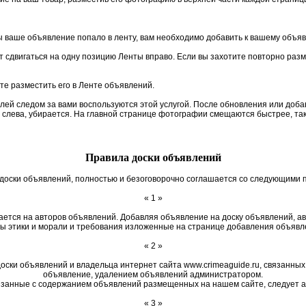
 ваше объявление попало в ленту, вам необходимо добавить к вашему объя
 сдвигаться на одну позицию Ленты вправо. Если вы захотите повторно разм
те разместить его в Ленте объявлений.
елей следом за вами воспользуются этой услугой. После обновления или до
м слева, убирается. На главной странице фотографии смещаются быстрее, так
Правила доски объявлений
доски объявлений, полностью и безоговорочно соглашается со следующими 
« 1 »
ается на авторов объявлений. Добавляя объявление на доску объявлений, 
ы этики и морали и требования изложенные на странице добавления объявл
« 2 »
оски объявлений и владельца интернет сайта www.crimeaguide.ru, связанных
объявление, удалением объявлений администратором.
занные с содержанием объявлений размещенных на нашем сайте, следует а
« 3 »