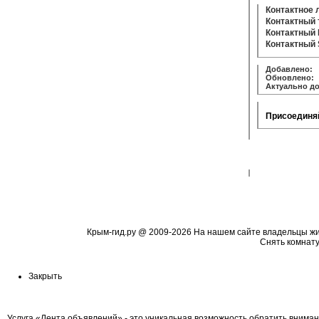
Контактное 
Контактный
Контактный 
Контактный
Добавлено:
1
Обновлено:
4
Актуально до
Присоединяй
Крым-гид.ру
@ 2009-2026 На нашем сайте владельцы жиль
Cнять комнату
Закрыть
Услуга «Лента объявлений» - это уникальная возможность обратить вниман