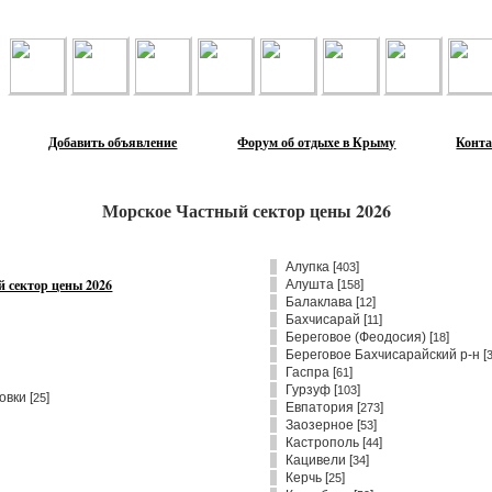
Лента объявлений
Добавить объявление
Форум об отдыхе в Крыму
Конт
Морское Частный сектор цены 2026
Алупка
[
]
403
 сектор цены 2026
Алушта
[
]
158
Балаклава
[
]
12
Бахчисарай
[
]
11
Береговое (Феодосия)
[
]
18
Береговое Бахчисарайский р-н
[
Гаспра
[
]
61
Гурзуф
[
]
103
овки [
]
25
Евпатория
[
]
273
Заозерное
[
]
53
Кастрополь
[
]
44
Кацивели
[
]
34
Керчь
[
]
25