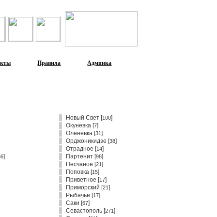
акты
Правила
Админка
Новый Свет
[
]
100
Окуневка
[
]
7
Оленевка
[
]
31
Орджоникидзе
[
]
38
Отрадное
[
]
14
]
Партенит
[
]
36
98
Песчаное
[
]
21
Поповка
[
]
15
Приветное
[
]
17
Приморский
[
]
21
Рыбачье
[
]
17
Саки
[
]
67
Севастополь
[
]
271