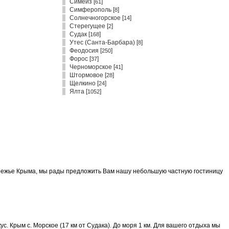
Симеиз
[
]
61
Симферополь
[
]
8
Солнечногорское
[
]
14
Стерегущее
[
]
2
Судак
[
]
168
Утес (Санта-Барбара)
[
]
8
Феодосия
[
]
250
Форос
[
]
37
Черноморское
[
]
41
Штормовое
[
]
28
Щелкино
[
]
24
Ялта
[
]
1052
режье Крыма, мы рады предложить Вам нашу небольшую частную гостиницу
с. Крым с. Морское (17 км от Судака). До моря 1 км. Для вашего отдыха мы