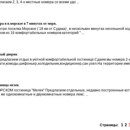
лагаем 2, 3, 4-х местные номера со всеми удо ...
ра в п.морское в 7 минутах от моря.
нтре поселка Морское ( 18 км от Судака) , в нескольких минутах неспешной х
ном из 16 комфортабельных номеров категорий " ...
ный дворик
редлагаем отдых в уютной комфортабельной гостинице.Сдаем мы номера 2-х
ати,комоды,шифоньер,холодильник,кондиционер,сан.узел.На территории имеет
иница мелек
РСКОМ гостиница "Мелек" Предлагаем отдельные, недавно построенные коттед
к же однокомнатные и двухкомнатные номера люкс. ...
1
2
Страницы: