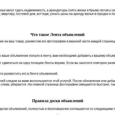
я могут сдать недвижимость, а арендаторы снять жилье в Крыму летом у сам
, квартиру, гостевой дом, коттедж; узнать цены на аренду жилья в городах и п
Что такое Лента объявлений
ие на ваш товар, разместив его фотографию в верхней части каждой страниц
 ваше объявление попало в ленту, вам необходимо добавить к вашему объя
 сдвигаться на одну позицию Ленты вправо. Если вы захотите повторно разм
те разместить его в Ленте объявлений.
елей следом за вами воспользуются этой услугой. После обновления или до
м слева, убирается. На главной странице фотографии смещаются быстрее, так
Правила доски объявлений
доски объявлений, полностью и безоговорочно соглашается со следующими 