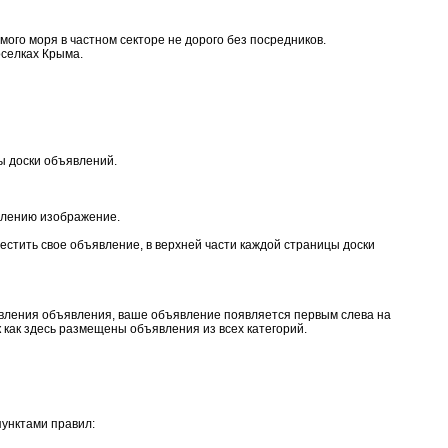
ого моря в частном секторе не дорого без посредников.
оселках Крыма.
ы доски объявлений.
влению изображение.
естить свое объявление, в верхней части каждой страницы доски
бавления объявления, ваше объявление появляется первым слева на
 как здесь размещены объявления из всех категорий.
пунктами правил: