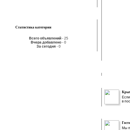
Статистика категории
Всего объявлений
- 25
Вчера добавлено
- 0
За сегодня
- 0
Крым
Если
в по
Гост
Мы п