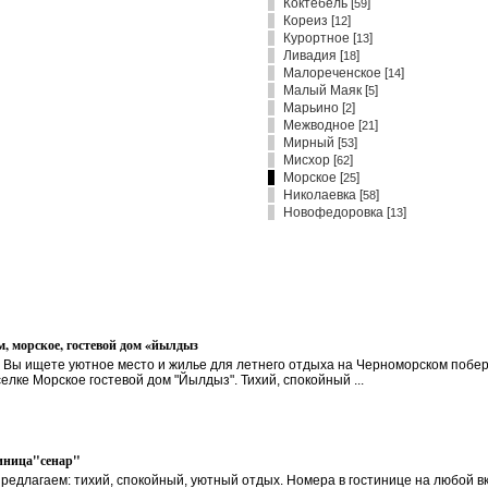
Коктебель
[
]
59
Кореиз
[
]
12
Курортное
[
]
13
Ливадия
[
]
18
Малореченское
[
]
14
Малый Маяк
[
]
5
Марьино
[
]
2
Межводное
[
]
21
Мирный
[
]
53
Мисхор
[
]
62
Морское [
]
25
Николаевка
[
]
58
Новофедоровка
[
]
13
, морское, гостевой дом «йылдыз
 Вы ищете уютное место и жилье для летнего отдыха на Черноморском побе
селке Морское гостевой дом "Йылдыз". Тихий, спокойный ...
иница"сенар"
редлагаем: тихий, спокойный, уютный отдых. Номера в гостинице на любой вку