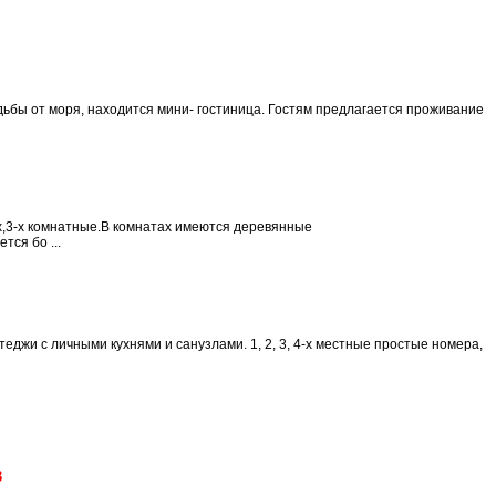
одьбы от моря, находится мини- гостиница. Гостям предлагается проживание
,3-х комнатные.В комнатах имеются деревянные
ся бо ...
жи с личными кухнями и санузлами. 1, 2, 3, 4-х местные простые номера,
3