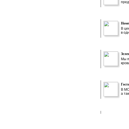
пред
Номе
В це
в од
Зеле
Мы п
кров
Гост
В МО
а та